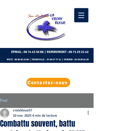
EPINAL :
06 74 43 36 88
| REMIREMONT :
06 71 25 21 42
METZ :
06 06 66 22 86
| THIONVILLE :
07 69 57 77 11
| VERDUN :
03 29 85 61 20
Contactez-nous
Post
croixbleue57
10 nov. 2025
6 min de lecture
Combattu souvent, battu