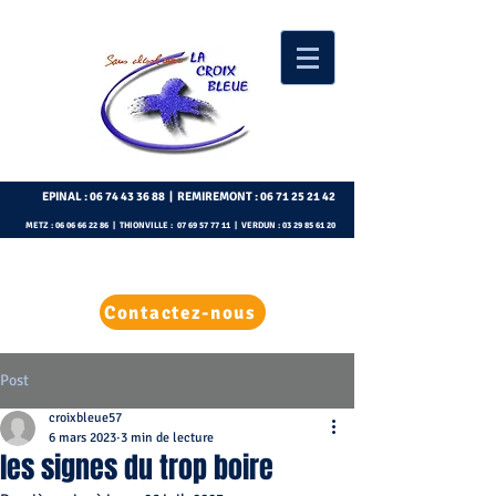
EPINAL :
06 74 43 36 88
| REMIREMONT :
06 71 25 21 42
METZ :
06 06 66 22 86
| THIONVILLE :
07 69 57 77 11
| VERDUN :
03 29 85 61 20
Contactez-nous
Post
croixbleue57
6 mars 2023
3 min de lecture
les signes du trop boire