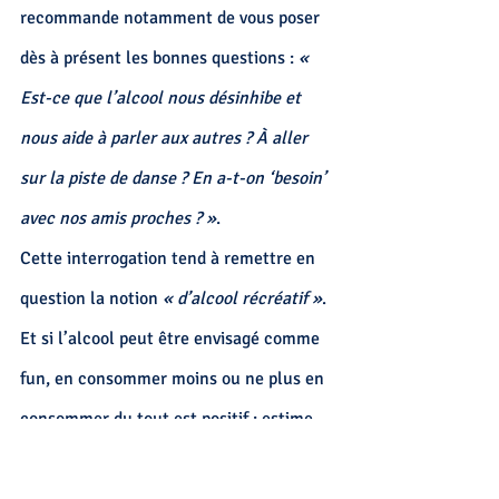
recommande notamment
 de vous poser 
dès à présent les bonnes questions : 
« 
Est-ce que l’alcool nous désinhibe et 
nous aide à parler aux autres ? À aller 
sur la piste de danse ? En a-t-on ‘besoin’ 
avec nos amis proches ? »
.
Cette interrogation tend à remettre en 
question la notion 
« d’alcool récréatif »
. 
Et si l’alcool peut être envisagé comme 
fun, en consommer moins ou ne plus en 
consommer du tout est positif : estime 
de soi accrue, fatigue moins forte, 
énergie boostée, foie plus préservé. On 