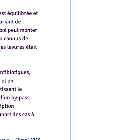
st équilibrée et 
ariant de 
cool peut monter 
en connus de 
es levures était 
ntibiotiques, 
 et en 
tissent le 
 d’un by-pass 
iption 
part des cas à 