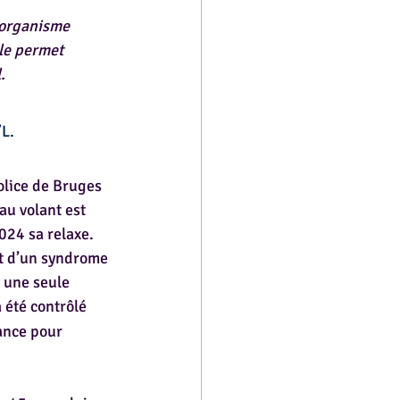
’organisme 
le permet 
.
/L.
olice de Bruges 
au volant est 
024 sa relaxe. 
it d’un syndrome 
 une seule 
 été contrôlé 
ance pour 