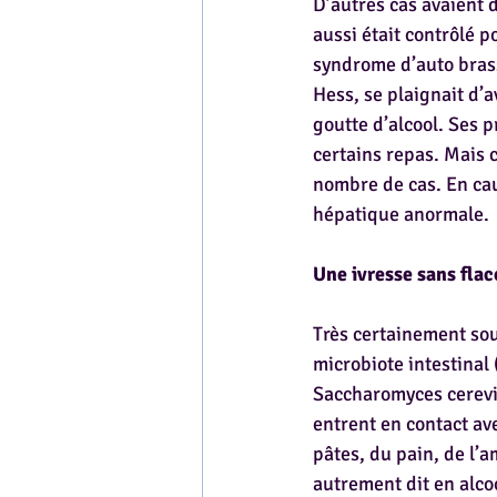
D’autres cas avaient 
aussi était contrôlé p
syndrome d’auto brass
Hess, se plaignait d’
goutte d’alcool. Ses p
certains repas. Mais c
nombre de cas. En cau
hépatique anormale.
Une ivresse sans fla
Très certainement sou
microbiote intestinal
Saccharomyces cerevis
entrent en contact av
pâtes, du pain, de l’a
autrement dit en alc