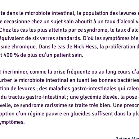
 dans le microbiote intestinal, la population des levures e
e occasionne chez un sujet sain aboutit à un taux d’alcool v
hez les cas les plus atteints par ce syndrome, le taux d’al
l’équivalent de six verres standards. D’où les symptômes bi
olisme chronique. Dans le cas de Nick Hess, la prolifération d
it 400 % de plus qu’un patient sain.
à incriminer, comme la prise fréquente ou au long cours d’a
urber le microbiote intestinal en tuant les bonnes bactéries
ation de levures ; des maladies gastro-intestinales qui ralen
du tractus gastro-intestinal ; une glycémie élevée, la pose
elle, ce syndrome rarissime se traite très bien. Une prescr
doption d’un régime pauvre en glucides suffisent dans la plu
 symptômes.