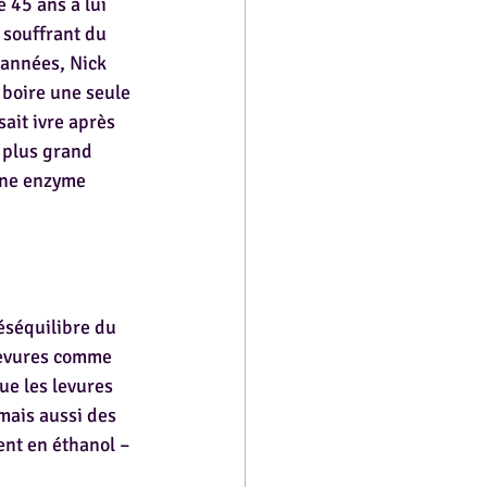
 45 ans a lui 
 souffrant du 
’années, Nick 
 boire une seule 
ait ivre après 
 plus grand 
une enzyme 
éséquilibre du 
levures comme 
e les levures 
mais aussi des 
ent en éthanol – 