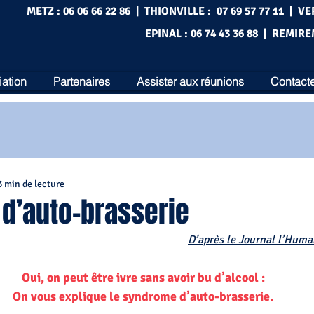
METZ : 06 06 66 22 86 | THIONVILLE : 07 69 57 77 11 | VE
EPINAL : 06 74 43 36 88 | REMIRE
iation
Partenaires
Assister aux réunions
Contacte
3 min de lecture
d’auto-brasserie
D’après le Journal l’Huma
Oui, on peut être ivre sans avoir bu d’alcool :
On vous explique le syndrome d’auto-brasserie.