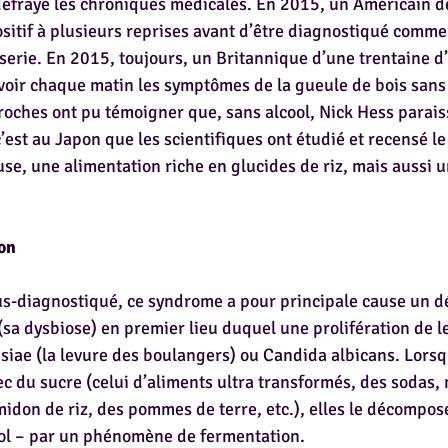
défrayé les chroniques médicales. En 2015, un Américain de
ositif à plusieurs reprises avant d’être diagnostiqué comme
erie. En 2015, toujours, un Britannique d’une trentaine d
avoir chaque matin les symptômes de la gueule de bois sans
roches ont pu témoigner que, sans alcool, Nick Hess paraiss
’est au Japon que les scientifiques ont étudié et recensé le
se, une alimentation riche en glucides de riz, mais aussi 
con
s-diagnostiqué, ce syndrome a pour principale cause un d
 (sa dysbiose) en premier lieu duquel une prolifération de 
iae (la levure des boulangers) ou Candida albicans. Lorsqu
ec du sucre (celui d’aliments ultra transformés, des sodas, 
midon de riz, des pommes de terre, etc.), elles le décompos
ool – par un phénomène de fermentation.