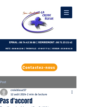
EPINAL :
06 74 43 36 88
| REMIREMONT :
06 71 25 21 42
METZ :
06 06 66 22 86
| THIONVILLE :
07 69 57 77 11
| VERDUN :
03 29 85 61 20
Contactez-nous
Post
croixbleue57
12 août 2024
2 min de lecture
Pas d'accord