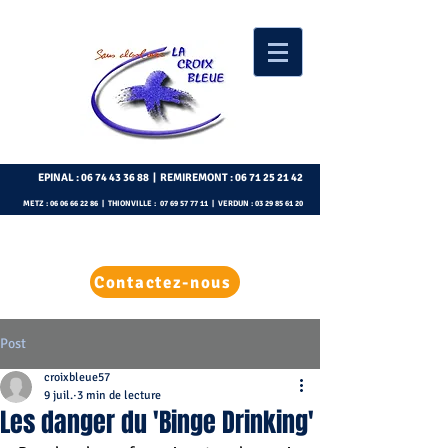
EPINAL :
06 74 43 36 88
| REMIREMONT :
06 71 25 21 42
METZ :
06 06 66 22 86
| THIONVILLE :
07 69 57 77 11
| VERDUN :
03 29 85 61 20
Contactez-nous
Post
croixbleue57
9 juil.
3 min de lecture
Les danger du 'Binge Drinking'