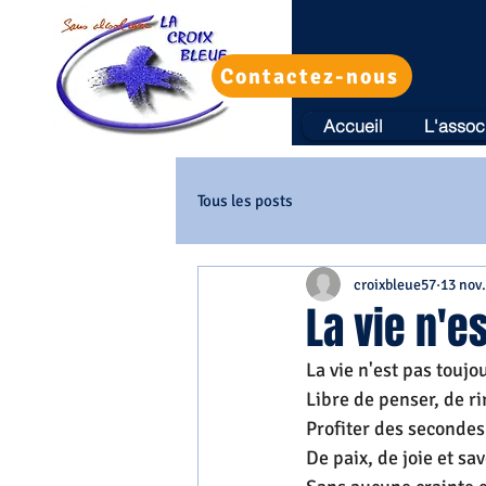
Contactez-nous
Accueil
L'assoc
Tous les posts
croixbleue57
13 nov
La vie n'e
La vie n'est pas toujou
Libre de penser, de ri
Profiter des secondes
De paix, de joie et sav