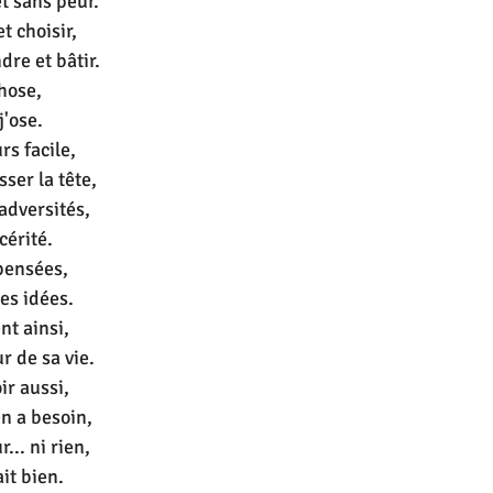
t sans peur.
t choisir,
dre et bâtir.
chose,
j'ose.
rs facile,
sser la tête,
adversités,
cérité.
pensées,
es idées.
nt ainsi,
r de sa vie.
oir aussi,
en a besoin,
... ni rien,
ait bien.