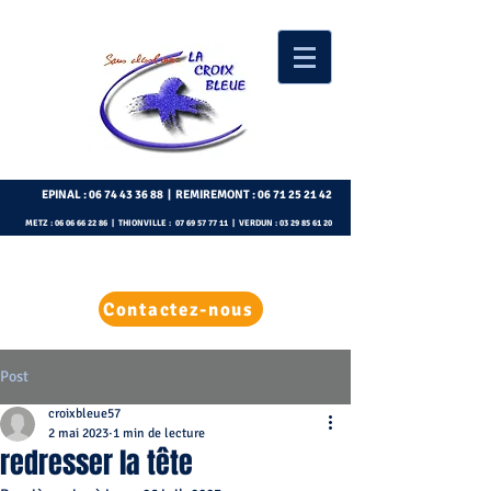
EPINAL :
06 74 43 36 88
| REMIREMONT :
06 71 25 21 42
METZ :
06 06 66 22 86
| THIONVILLE :
07 69 57 77 11
| VERDUN :
03 29 85 61 20
Contactez-nous
Post
croixbleue57
2 mai 2023
1 min de lecture
redresser la tête