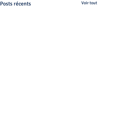
Posts récents
Voir tout
Des questions ?
Fête Epinal
Envie de parler de votre