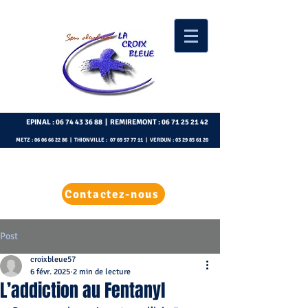
EPINAL :
06 74 43 36 88
| REMIREMONT :
06 71 25 21 42
METZ :
06 06 66 22 86
| THIONVILLE :
07 69 57 77 11
| VERDUN :
03 29 85 61 20
Contactez-nous
Post
croixbleue57
6 févr. 2025
2 min de lecture
L’addiction au Fentanyl