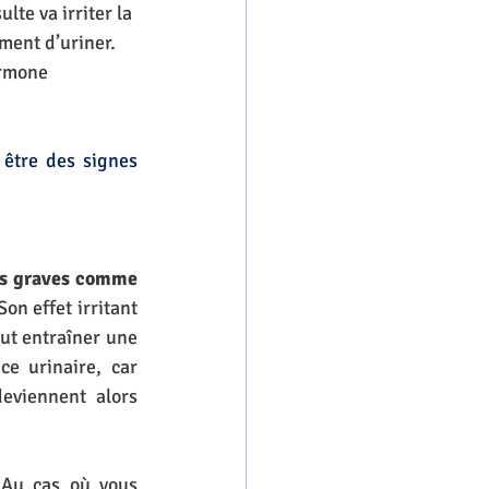
te va irriter la 
ment d’uriner. 
ormone 
être des signes 
s graves comme 
 Son effet irritant 
ut entraîner une 
e urinaire, car 
eviennent alors 
 Au cas où vous 