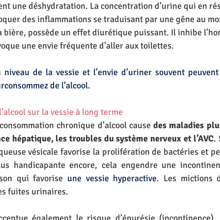
nt une déshydratation. La concentration d’urine qui en résul
voquer des inflammations se traduisant par une gêne au mo
 bière, possède un effet diurétique puissant. Il inhibe l’h
oque une envie fréquente d’aller aux toilettes. 
niveau de la vessie et l’envie d’uriner souvent peuvent 
urconsommez de l’alcool.
l’alcool sur la vessie à long terme
a consommation chronique d’alcool cause 
des maladies plu
ance hépatique, les troubles du système nerveux et l’AVC
.
queuse vésicale favorise la prolifération de bactéries et pe
Plus handicapante encore, cela engendre une incontinenc
sson qui favorise 
une vessie hyperactive
. Les mictions d
s fuites urinaires.   
ccentue également le risque d’énurésie (incontinence).