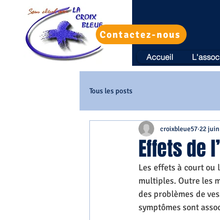
Contactez-nous
Accueil
L'assoc
Tous les posts
croixbleue57
22 juin
Effets de l
Les effets à court ou
multiples. Outre les 
des problèmes de vess
symptômes sont associ