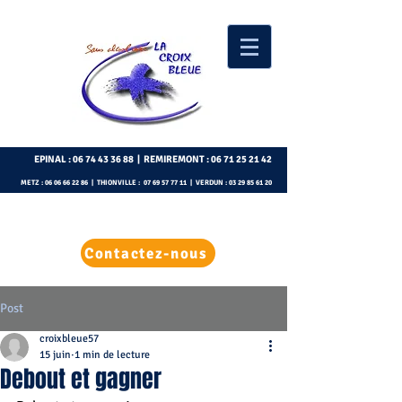
EPINAL :
06 74 43 36 88
| REMIREMONT :
06 71 25 21 42
METZ :
06 06 66 22 86
| THIONVILLE :
07 69 57 77 11
| VERDUN :
03 29 85 61 20
Contactez-nous
Post
croixbleue57
15 juin
1 min de lecture
Debout et gagner