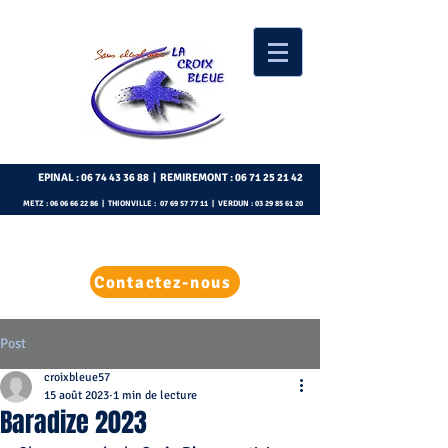
EPINAL :
06 74 43 36 88
| REMIREMONT :
06 71 25 21 42
METZ :
06 06 66 22 86
| THIONVILLE :
07 69 57 77 11
| VERDUN :
03 29 85 61 20
Contactez-nous
Post
croixbleue57
15 août 2023
1 min de lecture
Baradize 2023