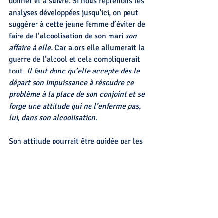
donner et à suivre. Si nous reprenons les 
analyses développées jusqu'ici, on peut 
suggérer à cette jeune femme d’éviter de 
faire de l’alcoolisation de son mari 
son 
affaire à elle.
 Car alors elle allumerait la 
guerre de l’alcool et cela compliquerait 
tout. 
Il faut donc qu’elle accepte dès le 
départ son impuissance à résoudre ce 
problème à la place de son conjoint et se 
forge une attitude qui ne l’enferme pas, 
lui, dans son alcoolisation.
Son attitude pourrait être guidée par les 
principes suivants :
* Maintenir la relation, par exemple en 
lui indiquant qu’il peut boire au salon, 
plutôt que de se cacher au garage, s’il 
en ressent le désir.
* Préserver la capacité de communiquer, 