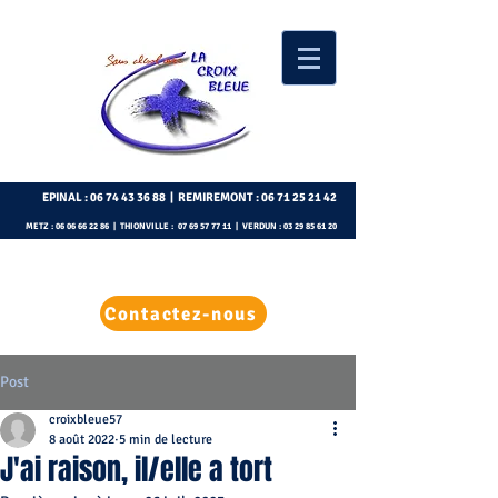
EPINAL :
06 74 43 36 88
| REMIREMONT :
06 71 25 21 42
METZ :
06 06 66 22 86
| THIONVILLE :
07 69 57 77 11
| VERDUN :
03 29 85 61 20
Contactez-nous
Post
croixbleue57
8 août 2022
5 min de lecture
J'ai raison, il/elle a tort