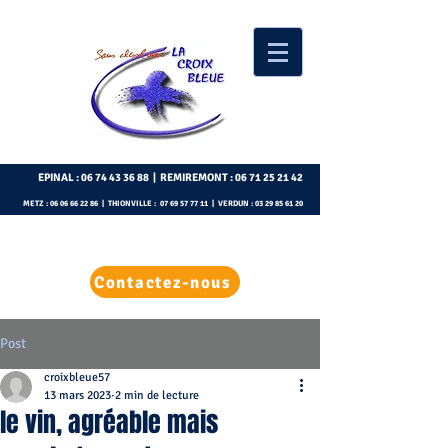
EPINAL :
06 74 43 36 88
| REMIREMONT :
06 71 25 21 42
METZ :
06 06 66 22 86
| THIONVILLE :
07 69 57 77 11
| VERDUN :
03 29 85 61 20
Contactez-nous
Post
croixbleue57
13 mars 2023
2 min de lecture
le vin, agréable mais