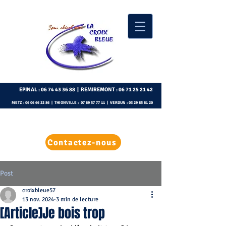
EPINAL :
06 74 43 36 88
| REMIREMONT :
06 71 25 21 42
METZ :
06 06 66 22 86
| THIONVILLE :
07 69 57 77 11
| VERDUN :
03 29 85 61 20
Contactez-nous
Post
croixbleue57
13 nov. 2024
3 min de lecture
[Article]Je bois trop