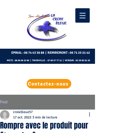
EPINAL :
06 74 43 36 88
| REMIREMONT :
06 71 25 21 42
METZ :
06 06 66 22 86
| THIONVILLE :
07 69 57 77 11
| VERDUN :
03 29 85 61 20
Contactez-nous
Post
croixbleue57
17 oct. 2022
3 min de lecture
Rompre avec le produit pour